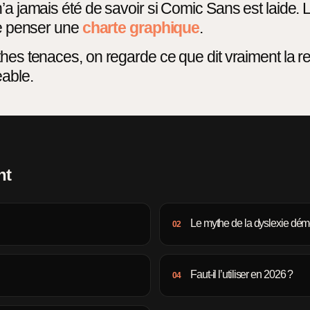
’a jamais été de savoir si Comic Sans est laide. 
de penser une
charte graphique
.
hes tenaces, on regarde ce que dit vraiment la rec
eable.
nt
Le mythe de la dyslexie dé
02
Faut-il l’utiliser en 2026 ?
04