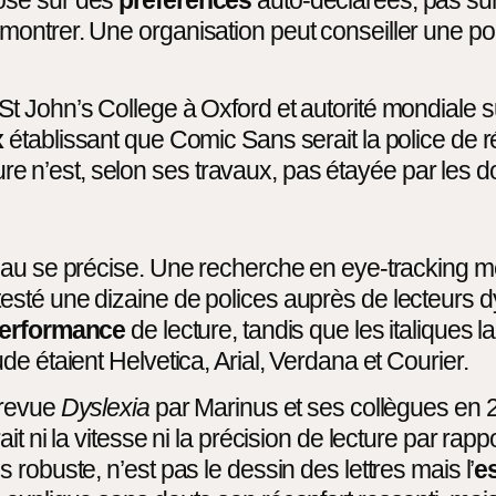
montrer. Une organisation peut conseiller une p
John’s College à Oxford et autorité mondiale sur 
x
établissant que Comic Sans serait la police de r
cture n’est, selon ses travaux, pas étayée par les 
leau se précise. Une recherche en eye-tracking 
té une dizaine de polices auprès de lecteurs dys
erformance
de lecture, tandis que les italiques
e étaient Helvetica, Arial, Verdana et Courier.
 revue
Dyslexia
par Marinus et ses collègues en 
t ni la vitesse ni la précision de lecture par rap
robuste, n’est pas le dessin des lettres mais l’
e