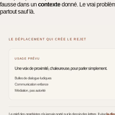
fausse dans un
contexte
donné. Le vrai problème
partout sauf là.
LE DÉPLACEMENT QUI CRÉE LE REJET
USAGE PRÉVU
Une voix de proximité, chaleureuse, pour parler simplement.
Bulles de dialogue ludiques
Communication enfance
Médiation, pas autorité
Le grief des graphistes n’a jamais porté sur le dessin des lettres. Il vise
la di