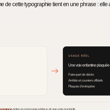
 de cette typographie tient en une phrase : elle 
USAGE RÉEL
Une voix enfantine plaquée
Faire-part de décès
Arrêtés et courriers officiels
Plaques d’entreprise
ssonance
entre un message sérieux et une voix qui rigole.