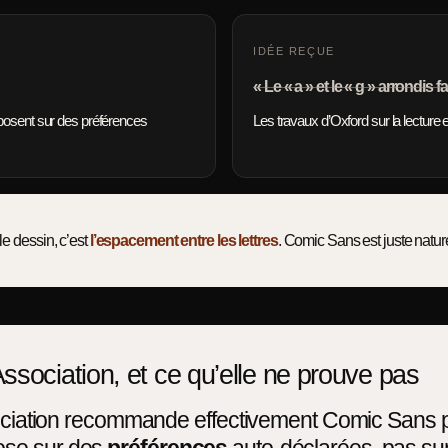
IDÉE REÇUE
« Le « a » et le « g » arrondis fac
posent sur des préférences
Les travaux d’Oxford sur la lecture 
le dessin, c’est
l’espacement entre les lettres
. Comic Sans est juste natu
sociation, et ce qu’elle ne prouve pas
ssociation recommande effectivement Comic Sans 
ose sur des
préférences
auto-déclarées, pas sur