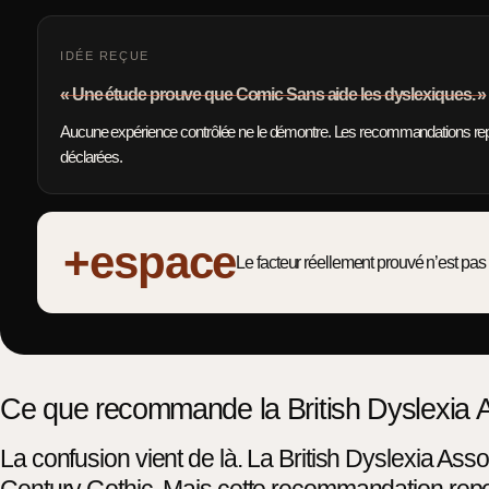
IDÉE REÇUE
« Une étude prouve que Comic Sans aide les dyslexiques. »
Aucune expérience contrôlée ne le démontre. Les recommandations re
déclarées.
+espace
Le facteur réellement prouvé n’est pas 
Ce que recommande la British Dyslexia As
La confusion vient de là. La British Dyslexia A
Century Gothic. Mais cette recommandation rep