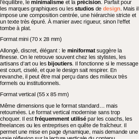
l’équilibre, le
minimalisme
et la
précision
. Parfait pour
les marques graphiques ou les
studios
de
design
. Mais il
impose une composition centrée, une hiérarchie stricte et
un texte très épuré. À manier avec rigueur, sinon l’effet
tombe à plat.
Format mini (70 x 28 mm)
Allongé, discret, élégant : le
miniformat
suggère la
finesse. On le retrouve souvent chez les stylistes, les
artisans d’art ou les
bijoutiers
. Il fonctionne si le message
est court, ciselé, et que le design sait respirer. En
revanche, il peut être mal perçu dans des milieux très
formels ou institutionnels.
Format vertical (55 x 85 mm)
Même dimensions que le format standard… mais
retournées. Le format vertical modernise sans trop
choquer. Il est
fréquemment utilisé
par les coachs, les
freelances ou les entreprises en quête de fraîcheur. Il
permet une mise en page dynamique, mais demande une
vraie réflexion sur la lecture verticale du contenu.