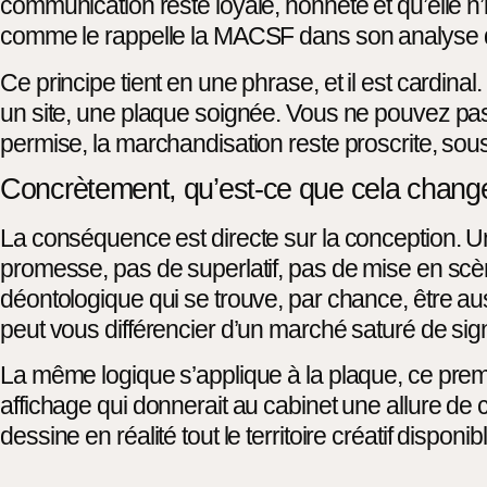
communication reste loyale, honnête et qu’elle n’
comme le rappelle la MACSF dans son analyse d
Ce principe tient en une phrase, et il est card
un site, une plaque soignée. Vous ne pouvez pa
permise, la marchandisation reste proscrite, sous 
Concrètement, qu’est-ce que cela change
La conséquence est directe sur la conception. U
promesse, pas de superlatif, pas de mise en scène
déontologique qui se trouve, par chance, être auss
peut vous différencier d’un marché saturé de sig
La même logique s’applique à la plaque, ce premi
affichage qui donnerait au cabinet une allure de 
dessine en réalité tout le territoire créatif disponi