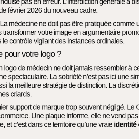
induise pas en erreur. L’interdiction générale a d
e février 2026 du nouveau cadre.
inal. La médecine ne doit pas être pratiquée com
s transformer votre image en argumentaire promo
le contrôle vigilant des instances ordinales.
 pour votre logo ?
n logo de médecin ne doit jamais ressembler à c
 spectaculaire. La sobriété n’est pas ici une simp
i la meilleure stratégie de distinction. La discré
nes criards.
er support de marque trop souvent négligé. Le Co
commerce. Une plaque informe, elle ne vend pas. C
ble, et c’est dans ce territoire qu’une vraie
identit