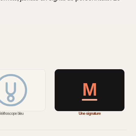
M
téthoscope bleu
Une signature