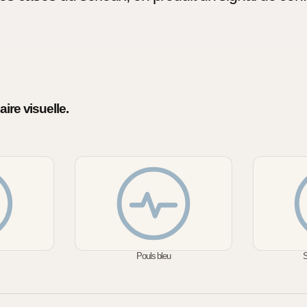
ire visuelle.
Pouls bleu
S