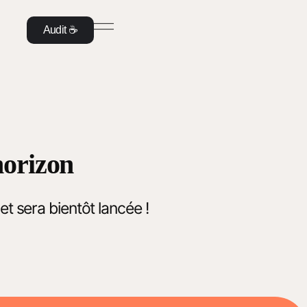
Audit ☕️
horizon
t sera bientôt lancée !