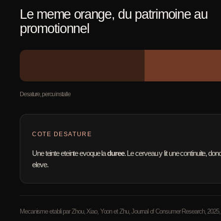
Le meme orange, du patrimoine au
promotionnel
Desature, percu installe
COTE DESATURE
Une teinte eteinte evoque la
duree
. Le cerveau y lit une continuite, do
eleve.
Mecanisme etabli par Zhou, Xiao, Yoon et Zhu, Journal of Consumer Research, 2025, 