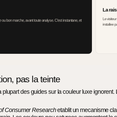
La rais
Le visiteur
ble ou bon marche, avant toute analyse. C’est instantane, et
installee p
ion, pas la teinte
a plupart des guides sur la couleur luxe ignorent. 
 of Consumer Research
etablit un mecanisme clai