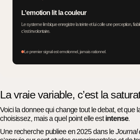
L’emotion lit la couleur
Le systeme limbique enregistre la teinte et lui colle une perception, fia
c’est involontaire.
Le premier signal est emotionnel, jamais rationnel.
La vraie variable, c’est la saturat
Voici la donnee qui change tout le debat, et que l
choisissez, mais a quel point elle est
intense
.
Une recherche publiee en 2025 dans le
Journal