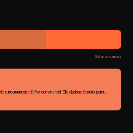
Sature, percu recent
ale la
nouveaute
et l’effort commercial. Elle abaisse le statut percu.