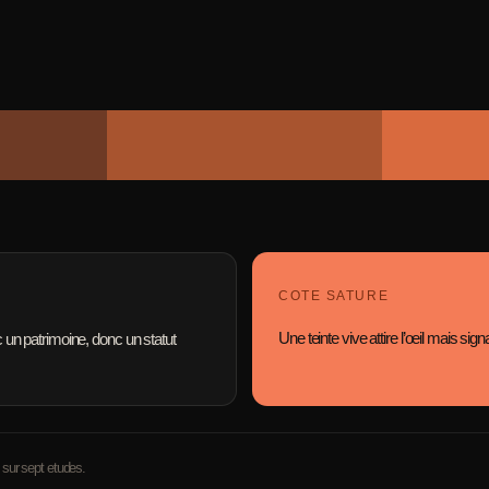
COTE SATURE
Une teinte vive attire l’oeil mais sign
nc un patrimoine, donc un statut
sur sept etudes.