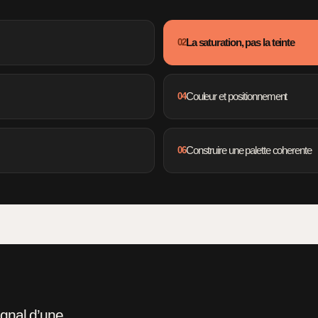
02
La saturation, pas la teinte
04
Couleur et positionnement
06
Construire une palette coherente
ignal d’une