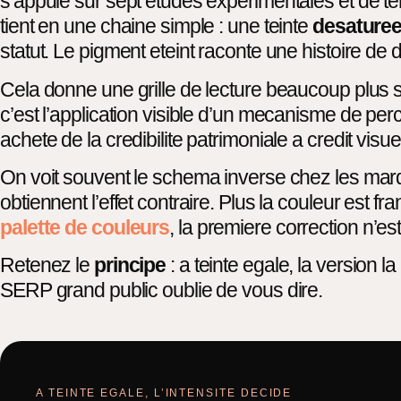
s’appuie sur sept etudes experimentales et de te
tient en une chaine simple : une teinte
desature
statut. Le pigment eteint raconte une histoire de
Cela donne une grille de lecture beaucoup plus s
c’est l’application visible d’un mecanisme de pe
achete de la credibilite patrimoniale a credit visue
On voit souvent le schema inverse chez les marque
obtiennent l’effet contraire. Plus la couleur est fr
palette de couleurs
, la premiere correction n’e
Retenez le
principe
: a teinte egale, la version l
SERP grand public oublie de vous dire.
A TEINTE EGALE, L’INTENSITE DECIDE