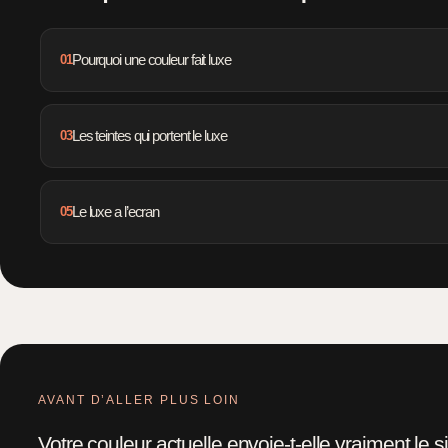
01
Pourquoi une couleur fait luxe
03
Les teintes qui portent le luxe
05
Le luxe a l’ecran
AVANT D’ALLER PLUS LOIN
Votre couleur actuelle envoie-t-elle vraiment le s