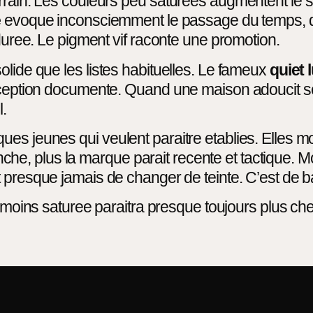
rrain. Les couleurs peu saturees augmentent le st
e
evoque inconsciemment le passage du temps, do
 duree. Le pigment vif raconte une promotion.
olide que les listes habituelles. Le fameux
quiet 
rception documente. Quand une maison adoucit ses
l.
s jeunes qui veulent paraitre etablies. Elles mon
anche, plus la marque parait recente et tactique. Moi
st presque jamais de changer de teinte. C’est de b
a moins saturee paraitra presque toujours plus cher