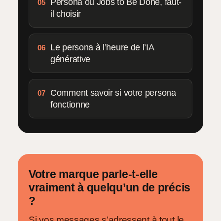
Persona ou Jobs to Be Done, faut-
05
il choisir
Le persona à l’heure de l’IA
06
générative
Comment savoir si votre persona
07
fonctionne
Votre marque parle-t-elle
vraiment à quelqu’un de précis
?
Si vos messages s’adressent à tout le